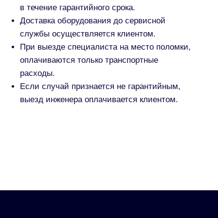
+7 495 960 17 04
office@platmir.com.ru
Написать в Whatsapp
Терминалы моек-роботов
Гарантия и сервис
Разменные терминалы
О компании
Центральные терминалы
Дилерам
Терминалы автомоек
Контакты
Комплектующие
Московская область, г. Наро-
Фоминск, ул. Кольцевая 4Б
Согласие на обработку персональных данных