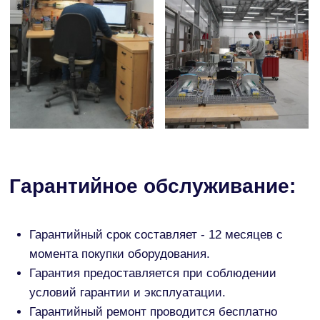
При выезде специалиста на место поломки,
оплачиваются только транспортные
расходы.
Если случай признается не гарантийным,
выезд инженера оплачивается клиентом.
Российский производитель терминалов для моек
самообслуживания, моек-роботов, центральных
платежных терминалов, разменных аппаратов
и комплектующих