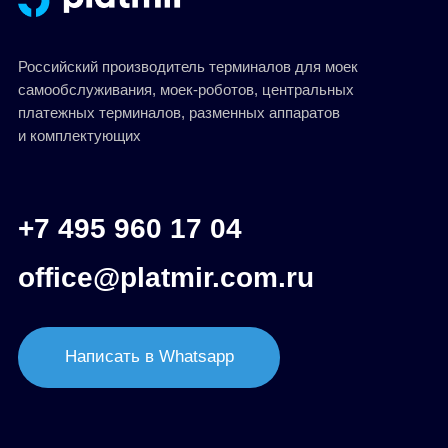
Разработал Kilingauzen
Эквайринг
Минимальный процент эквайринга
на рынке
Лизинг
Возможность покупки в
лизинг, кредит