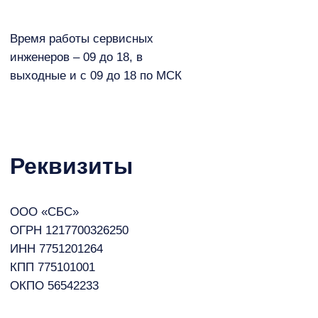
КПП 775101001
ОКПО 56542233
Юридический адрес: 143300,
Наша компания работает с 2012 года на рынке автомоечного бизн
Московская область, г. Наро-
специализируемся на производстве и продаже оборудования для 
Фоминск, ул. Кольцевая 4Б
самообслуживания любого типа. Для каждого клиента предусмотр
индивидуальный подход. Выбирая нас, вы выбираете качественн
европейское оборудование,
Наро‑Фоминск
Кольцевая улица, 4Б на карте Наро‑Фоминска —
Яндекс Карты