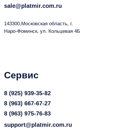
Сервис
8 (925) 939-35-82
8 (963) 667-67-27
8 (963) 975-76-83
support@platmir.com.ru
Время работы сервисных
инженеров – 09 до 18, в
выходные и с 09 до 18 по МСК
Реквизиты
ООО «СБС»
ОГРН 1217700326250
ИНН 7751201264