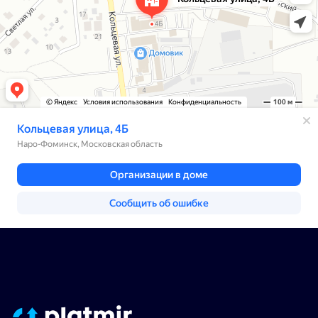
office@platmir.com.ru
Написать в Whatsapp
Терминалы моек-роботов
Гарантия и сервис
Разменные терминалы
О компании
Центральные терминалы
Дилерам
Терминалы автомоек
Контакты
Комплектующие
Московская область, г. Наро-
Фоминск, ул. Кольцевая 4Б
Согласие на обработку персональных данных
Политика в отношении обработки
персональных данных