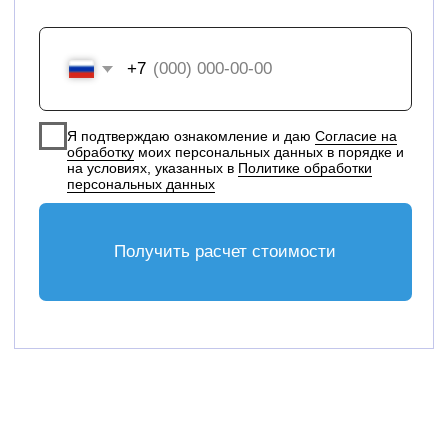
Написать в Whatsapp
Терминалы моек-роботов
Гарантия и сервис
Разменные терминалы
О компании
Центральные терминалы
Дилерам
Терминалы автомоек
Контакты
Комплектующие
Московская область, г. Наро-
Фоминск, ул. Кольцевая 4Б
Согласие на обработку персональных данных
Политика в отношении обработки
персональных данных