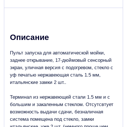
большим и закаленным стеклом. Отсутсвтует
возможность выдачи сдачи, безналичная
система помещена под стекло, замки
итальянские, уже 2 шт. (немного проще чем
ригельные, но не менее надежные), терминал в
себе сочетает уже подставку.
Дополнительное оборудование:
Монетоприемник (al66, панель)
Купюроприемник nv9 usb+
300 купюр
(купюрник, касета, подставка и т.д.)
Онлайн-касса с фн 36 мес (ккт, фн,
контроллер - физическая касса)
Интернет-касса (оранж/бифит) программная
возможность
Вместо чека qr код
Модуль приема безналичных платежей
visa\mastercard** vm30 с подключением к
банку
Система лояльности по номеру телефона
(если нет rfid)
Подставка