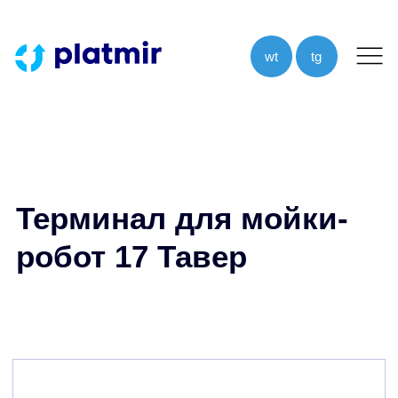
wt
tg
Терминал для мойки-
робот
17 Тавер