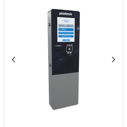
Описание
Пульт запуска для автоматической мойки,
заднее открывание, 17-дюймовый сенсорный
экран, уличная версия c подогревом, стекло с
уф печатью нержавеющая сталь 1.5 мм,
итальянские замки 2 шт..
Терминал из нержавеющей стали 1.5 мм и с