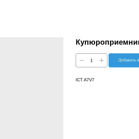
Купюроприемни
Добавить в
ICT A7V7